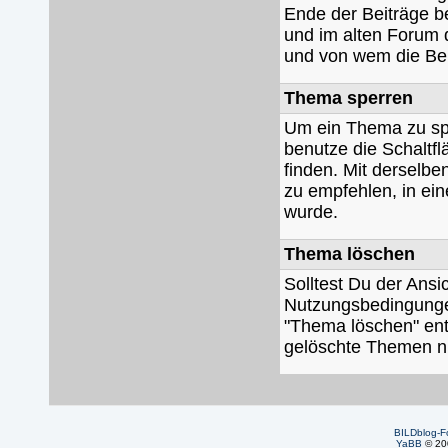
Ende der Beiträge b
und im alten Forum d
und von wem die Be
Thema sperren
Um ein Thema zu sp
benutze die Schalt
finden. Mit derselbe
zu empfehlen, in ei
wurde.
Thema löschen
Solltest Du der Ansi
Nutzungsbedingungen
"Thema löschen" entf
gelöschte Themen ni
BILDblog-F
YaBB
© 200